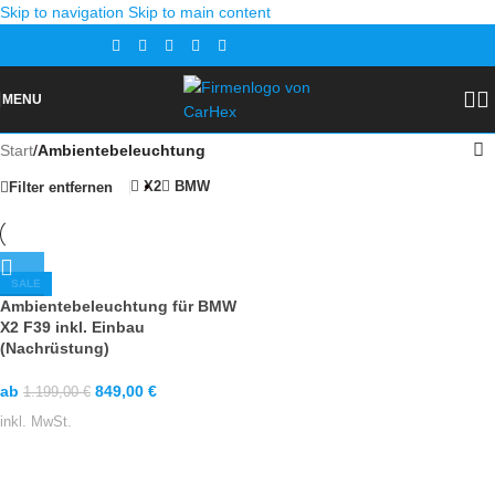
Skip to navigation
Skip to main content
Gutscheine
Kontakt
MENU
Start
/
Ambientebeleuchtung
X2
BMW
Filter entfernen
SALE
Ambientebeleuchtung für BMW
X2 F39 inkl. Einbau
(Nachrüstung)
ab
849,00
€
1.199,00
€
inkl. MwSt.