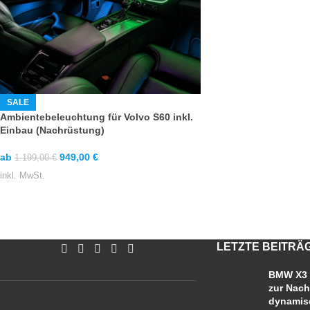
SALE
Ambientebeleuchtung für Volvo S60 inkl.
Einbau (Nachrüstung)
ab
949,00
€
1.199,00
€
inkl. MwSt.
LETZTE BEITRÄ
BMW X3 
zur Nach
dynamis