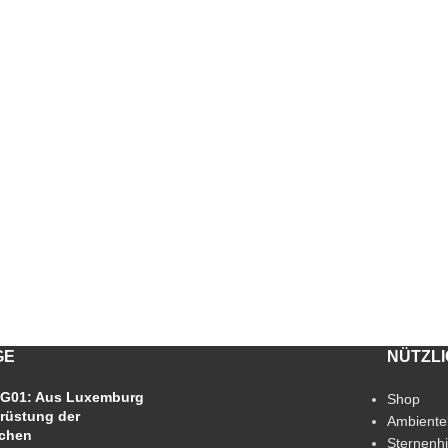
GE
NÜTZL
G01: Aus Luxemburg
Shop
rüstung der
Ambiente
chen
Sternenh