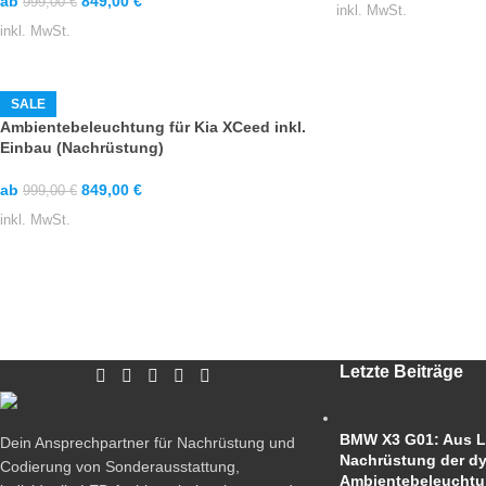
ab
849,00
€
999,00
€
inkl. MwSt.
inkl. MwSt.
SALE
Ambientebeleuchtung für Kia XCeed inkl.
Einbau (Nachrüstung)
ab
849,00
€
999,00
€
inkl. MwSt.
Letzte Beiträge
BMW X3 G01: Aus L
Dein Ansprechpartner für Nachrüstung und
Nachrüstung der d
Codierung von Sonderausstattung,
Ambientebeleucht