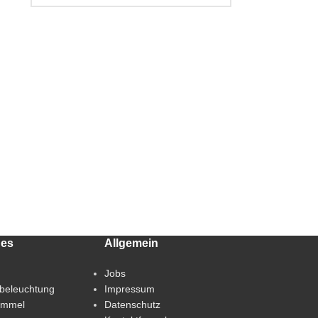
hes
Allgemein
Jobs
beleuchtung
Impressum
immel
Datenschutz