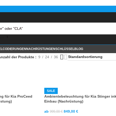
KATEGORIE AUSWÄHLEN
EL
CODIERUNGEN
NACHRÜSTUNGEN
SCHLÜSSEL
BLOG
Anzahl der Produkte
9
24
36
SALE
g für Kia ProCeed
Ambientebeleuchtung für Kia Stinger ink
üstung)
Einbau (Nachrüstung)
ab
849,00
€
999,00
€