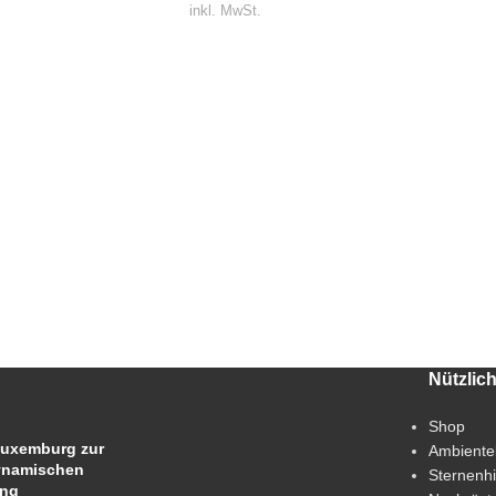
inkl. MwSt.
Nützlic
Shop
uxemburg zur
Ambiente
ynamischen
Sternenh
ung