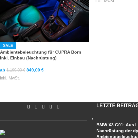
inkl. MwSt.
SALE
Ambientebeleuchtung für CUPRA Born
inkl. Einbau (Nachrüstung)
ab
849,00
€
1.199,00
€
inkl. MwSt.
LETZTE BEITRÄ
BMW X3 G01: Aus L
Nachrüstung der d
Ambientebeleucht