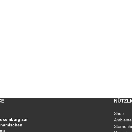
GE
NÜTZL
Shop
uxemburg zur
Ambiente
ynamischen
Sternenh
ung