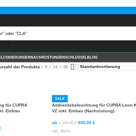
KATEGORIE AUSWÄHLEN
EL
CODIERUNGEN
NACHRÜSTUNGEN
SCHLÜSSEL
BLOG
Anzahl der Produkte
9
24
36
SALE
ng für CUPRA
Ambientebeleuchtung für CUPRA Leon 
kl. Einbau
VZ inkl. Einbau (Nachrüstung)
ab
849,00
€
1.199,00
€
€
inkl. MwSt.