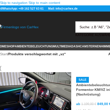
Skip to navigation
Skip to main content
el/WhatsApp: +49 162 527 63 61 Mail: info@carhex.de
OME
SHOP
AMBIENTEBELEUCHTUNG
MULTIMEDIA
DASHCAM
STERNENHIMM
Start
/
Produkte verschlagwortet mit „vz“
SALE
Ambientebeleuchtu
Formentor KM/VZ in
(Nachrüstung)
ab
849,00
1.199,00
€