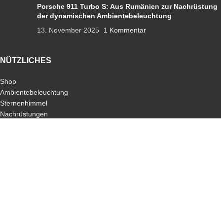
Porsche 911 Turbo S: Aus Rumänien zur Nachrüstung
der dynamischen Ambientebeleuchtung
13. November 2025
1 Kommentar
NÜTZLICHES
Shop
Ambientebeleuchtung
Sternenhimmel
Nachrüstungen
Codierungen
Apple-CarPlay
Android-Auto
Schlüssel
ALLGEMEIN
Jobs
Impressum
Datenschutz