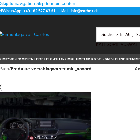
Skip to navigation
Skip to main content
el/WhatsApp: +49 162 527 63 61 Mail: info@carhex.de
OME
SHOP
AMBIENTEBELEUCHTUNG
MULTIMEDIA
DASHCAM
STERNENHIMM
Start
/
Produkte verschlagwortet mit „accord“
An