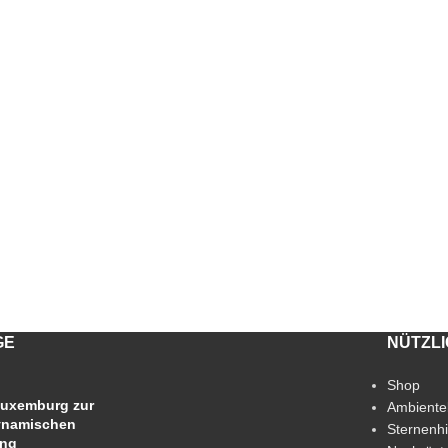
GE
NÜTZL
Shop
uxemburg zur
Ambiente
ynamischen
Sternenh
ung