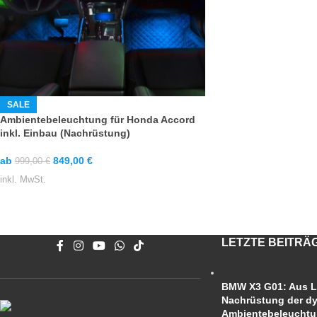
SALE
Ambientebeleuchtung für Honda Accord
inkl. Einbau (Nachrüstung)
ab
849,00
€
999,00
€
inkl. MwSt.
LETZTE BEITRÄ
BMW X3 G01: Aus L
Nachrüstung der d
Ambientebeleucht