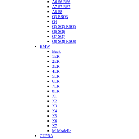
A6 S6 RS6
A7 S7 RS7
A8 S8
Q3 RSQ3
Q4
Q5 SQ5 RSQ5
Q6 SQ6
Q7 SQ7
Q8 SQ8 RSQ8
BMW
Back
1ER
2ER
3ER
4ER
5ER
6ER
7ER
8ER
X1
X2
X3
X4
X5
X6
X7
M-Modelle
CUPRA