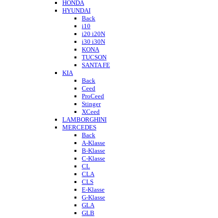
HONDA
HYUNDAI
Back
i10
i20 i20N
i30 i30N
KONA
TUCSON
SANTA FE
KIA
Back
Ceed
ProCeed
Stinger
XCeed
LAMBORGHINI
MERCEDES
Back
A-Klasse
B-Klasse
C-Klasse
CL
CLA
CLS
E-Klasse
G-Klasse
GLA
GLB