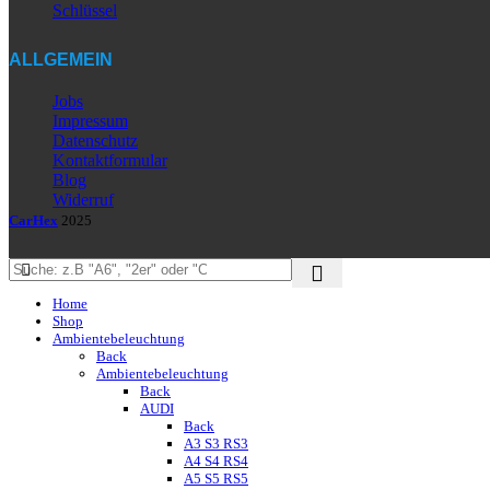
Schlüssel
ALLGEMEIN
Jobs
Impressum
Datenschutz
Kontaktformular
Blog
Widerruf
CarHex
2025
Home
Shop
Ambientebeleuchtung
Back
Ambientebeleuchtung
Back
AUDI
Back
A3 S3 RS3
A4 S4 RS4
A5 S5 RS5