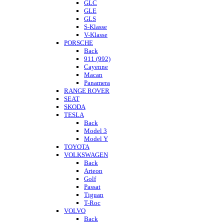
GLC
GLE
GLS
S-Klasse
V-Klasse
PORSCHE
Back
911 (992)
Cayenne
Macan
Panamera
RANGE ROVER
SEAT
SKODA
TESLA
Back
Model 3
Model Y
TOYOTA
VOLKSWAGEN
Back
Arteon
Golf
Passat
Tiguan
T-Roc
VOLVO
Back