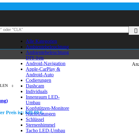
Alle Kategorien
Ambientebeleuchtung
Ambientebeleuchtung
DIY-Sets
Android-Navigation
Anz
Apple-CarPlay &
Android-Auto
Codierungen
HLEN
Dashcam
Individuals
Innenraum LED-
ung)
Umbau
Kopfstützen-Monitore
er Preis ist: 849,00 €.
Nachrüstungen
Schlüssel
Sternenhimmel
Tacho LED-Umbau