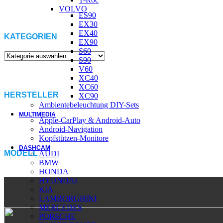
VOLVO
ES90
EX30
EX40
KATEGORIEN
EX90
S60
S90
V60
XC40
XC60
HERSTELLER
XC90
Ambientebeleuchtung DIY-Sets
MULTIMEDIA
Apple-CarPlay & Android-Auto
Android-Navigation
Kopfstützen-Monitore
DASHCAM
MODELL
AUDI
BMW
HONDA
HYUNDAI
KIA
LAMBORGHINI
MERCEDES
PORSCHE