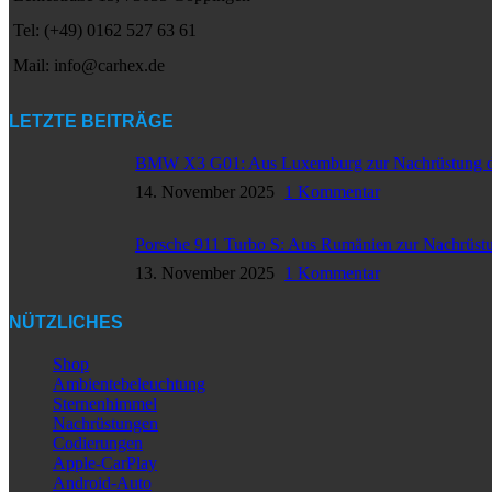
Tel: (+49) 0162 527 63 61
Mail: info@carhex.de
LETZTE BEITRÄGE
BMW X3 G01: Aus Luxemburg zur Nachrüstung d
14. November 2025
1 Kommentar
Porsche 911 Turbo S: Aus Rumänien zur Nachrüst
13. November 2025
1 Kommentar
NÜTZLICHES
Shop
Ambientebeleuchtung
Sternenhimmel
Nachrüstungen
Codierungen
Apple-CarPlay
Android-Auto