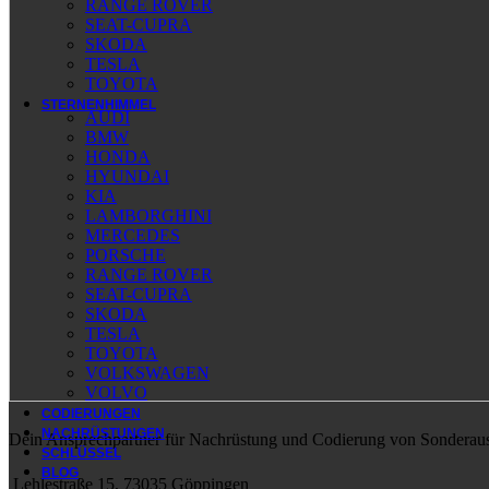
RANGE ROVER
SEAT-CUPRA
SKODA
TESLA
TOYOTA
STERNENHIMMEL
AUDI
BMW
HONDA
HYUNDAI
KIA
LAMBORGHINI
MERCEDES
PORSCHE
RANGE ROVER
SEAT-CUPRA
SKODA
TESLA
TOYOTA
VOLKSWAGEN
VOLVO
CODIERUNGEN
NACHRÜSTUNGEN
Dein Ansprechpartner für Nachrüstung und Codierung von Sonderaus
SCHLÜSSEL
BLOG
Lehlestraße 15, 73035 Göppingen