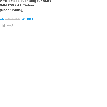
Ambientebeleuchtung für BMW
X4M F98 inkl. Einbau
(Nachrüstung)
ab
849,00
€
1.199,00
€
inkl. MwSt.