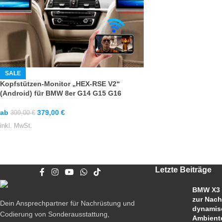
SALE
Kopfstützen-Monitor „HEX-RSE V2“
(Android) für BMW 8er G14 G15 G16
ab
379,00
€
399,00
€
inkl. MwSt.
Letzte Beiträge
BMW X3 
zur Nach
Dein Ansprechpartner für Nachrüstung und
dynamis
Codierung von Sonderausstattung,
Ambient