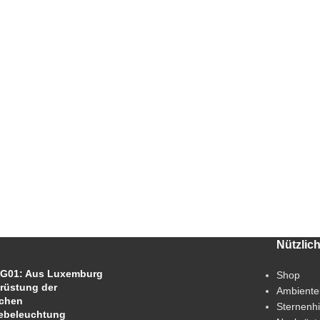
Nützlic
G01: Aus Luxemburg
Shop
rüstung der
Ambiente
chen
Sternenh
ebeleuchtung