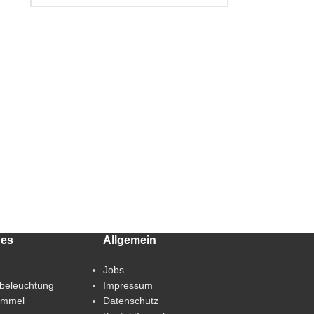
hes
Allgemein
Jobs
beleuchtung
Impressum
immel
Datenschutz