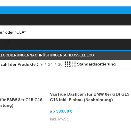
KATEGORIE AUSWÄHLEN
EL
CODIERUNGEN
NACHRÜSTUNGEN
SCHLÜSSEL
BLOG
zahl der Produkte
9
24
36
VanTrue Dashcam für BMW 8er G14 G15
für BMW 8er G15 G16
G16 inkl. Einbau (Nachrüstung)
üstung)
ab
399,00
€
inkl. MwSt.