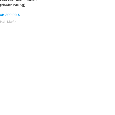
G60 G61 inkl. Einbau
(Nachrüstung)
ab
399,00
€
inkl. MwSt.