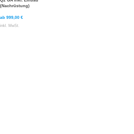
Q2 GA inkl. Einbau
(Nachrüstung)
ab
999,00
€
inkl. MwSt.