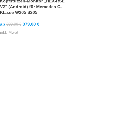
Kopfstützen-Monitor „HEX-RSE
V2“ (Android) für Mercedes C-
Klasse W205 S205
ab
379,00
€
399,00
€
inkl. MwSt.