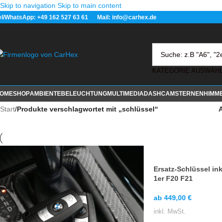
Skip to navigation
Skip to main content
el/WhatsApp: +49 162 527 63 61 Mail: info@carhex.de
OME
SHOP
AMBIENTEBELEUCHTUNG
MULTIMEDIA
DASHCAM
STERNENHIMM
Start
/
Produkte verschlagwortet mit „schlüssel“
Ersatz-Schlüssel in
1er F20 F21
ab
449,00
€
inkl. MwSt.