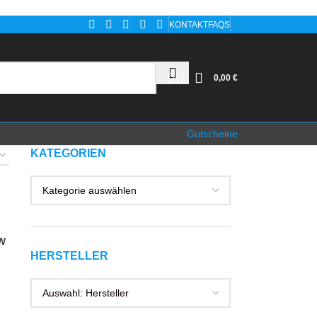
KONTAKT
FAQS
0,00
€
Gutscheine
KATEGORIEN
MW
HERSTELLER