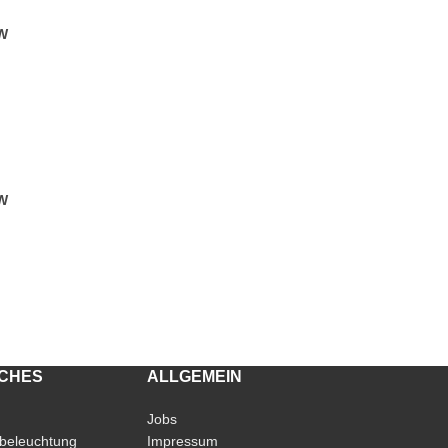
MW
MW
ICHES
ALLGEMEIN
Jobs
beleuchtung
Impressum