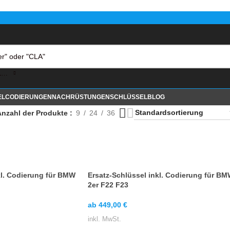
KATEGORIE AUSWÄHLEN
EL
CODIERUNGEN
NACHRÜSTUNGEN
SCHLÜSSEL
BLOG
Anzahl der Produkte
9
24
36
kl. Codierung für BMW
Ersatz-Schlüssel inkl. Codierung für B
2er F22 F23
ab
449,00
€
inkl. MwSt.