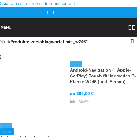
Skip to navigation
Skip to main content
Gutscheine
Kontakt
MENU
Start
/
Produkte verschlagwortet mit „w246“
Android-Navigation (+ Apple-
CarPlay) Touch für Mercedes B-
Klasse W246 (inkl. Einbau)
ab
899,00
€
inkl. MwSt.
SALE