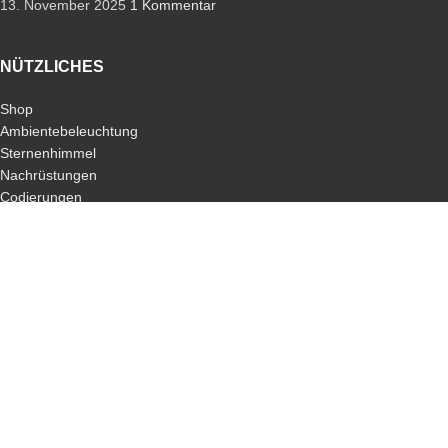
13. November 2025
1 Kommentar
NÜTZLICHES
Shop
Ambientebeleuchtung
Sternenhimmel
Nachrüstungen
Codierungen
Apple-CarPlay
Android-Auto
Schlüssel
ALLGEMEIN
Jobs
Impressum
Datenschutz
Kontaktformular
Blog