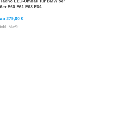
Tacho LED-Umbau für BMW 5er
6er E60 E61 E63 E64
ab
279,00
€
inkl. MwSt.