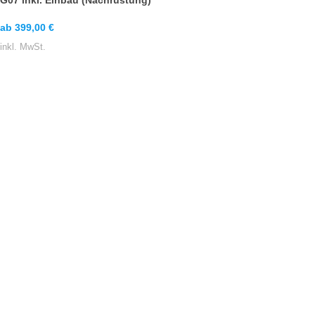
G07 inkl. Einbau (Nachrüstung)
ab
399,00
€
inkl. MwSt.