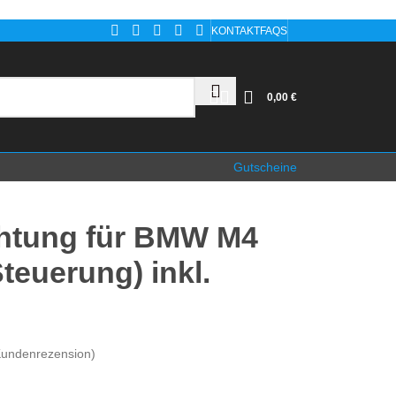
KONTAKT
FAQS
0,00
€
Gutscheine
htung für BMW M4
teuerung) inkl.
undenrezension)