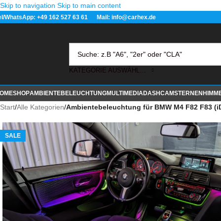
Skip to navigation
Skip to main content
el/WhatsApp: +49 162 527 63 61 Mail: info@carhex.de
KATEGORIE AUSWÄHLEN
OME
SHOP
AMBIENTEBELEUCHTUNG
MULTIMEDIA
DASHCAM
STERNENHIMM
Start
/
Alle Kategorien
/
Ambientebeleuchtung für BMW M4 F82 F83 (iDr
SALE