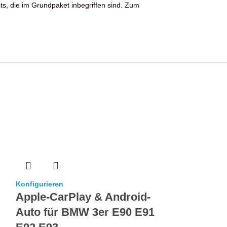
ots, die im Grundpaket inbegriffen sind. Zum
Konfigurieren
Konfigurieren
Apple-CarPlay & Android-
Apple-CarP
Auto für BMW 3er E90 E91
Auto für 