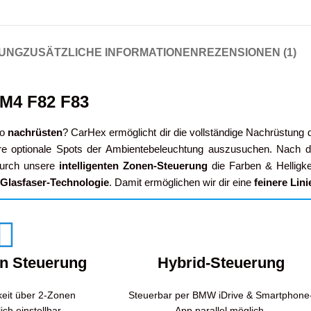
UNG
ZUSÄTZLICHE INFORMATIONEN
REZENSIONEN (1)
M4 F82 F83
to
nachrüsten
? CarHex ermöglicht dir die vollständige Nachrüstung
re optionale Spots der Ambientebeleuchtung auszusuchen. Nach d
durch unsere
intelligenten Zonen-Steuerung
die Farben & Helligke
-Glasfaser-Technologie
. Damit ermöglichen wir dir eine
feinere Lin
en Steuerung
Hybrid-Steuerung
keit über 2-Zonen
Steuerbar per BMW iDrive & Smartphone
ich einstellbar.
App parallel möglich.