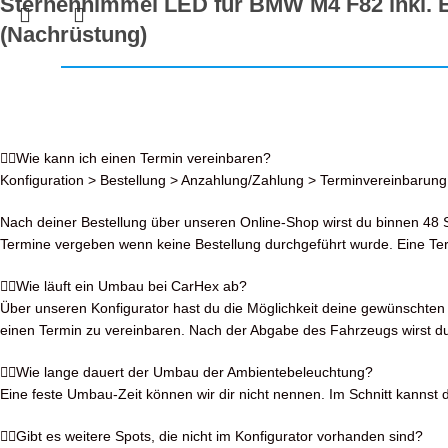
Sternenhimmel LED für BMW M4 F82 inkl. 
(Nachrüstung)
1.399,00
€
Konfigurieren
inkl. MwSt.
Wie kann ich einen Termin vereinbaren?
Konfiguration > Bestellung > Anzahlung/Zahlung > Terminvereinbarung
Nach deiner Bestellung über unseren Online-Shop wirst du binnen 48 S
Termine vergeben wenn keine Bestellung durchgeführt wurde. Eine Term
Wie läuft ein Umbau bei CarHex ab?
Über unseren Konfigurator hast du die Möglichkeit deine gewünschten S
einen Termin zu vereinbaren. Nach der Abgabe des Fahrzeugs wirst du
Wie lange dauert der Umbau der Ambientebeleuchtung?
Eine feste Umbau-Zeit können wir dir nicht nennen. Im Schnitt kanns
Gibt es weitere Spots, die nicht im Konfigurator vorhanden sind?