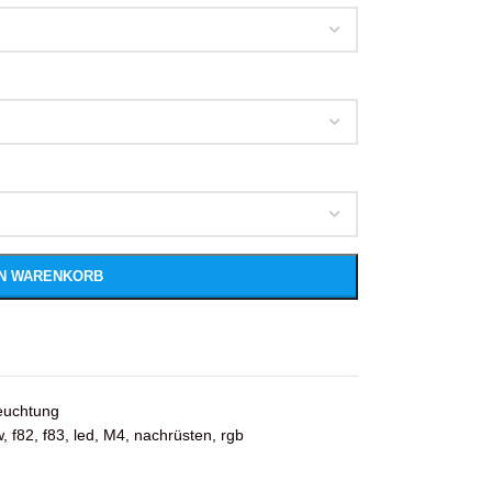
EN WARENKORB
euchtung
w
,
f82
,
f83
,
led
,
M4
,
nachrüsten
,
rgb