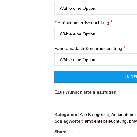
*
Getränkehalter-Beleuchtung
*
Panoramadach-Konturbeleuchtung
IN D
Zur Wunschliste hinzufügen
Kategorien:
Alle Kategorien
,
Ambientebel
Schlagwörter:
ambientebeleuchtung
,
bm
Share: