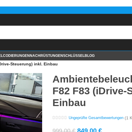
EL
CODIERUNGEN
NACHRÜSTUNGEN
SCHLÜSSEL
BLOG
ive-Steuerung) inkl. Einbau
Ambientebeleuc
F82 F83 (iDrive-S
Einbau
(
1
K
Ungeprüfte Gesamtbewertungen
849,00
€
999,00
€