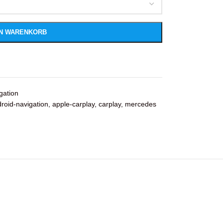
EN WARENKORB
gation
roid-navigation
,
apple-carplay
,
carplay
,
mercedes