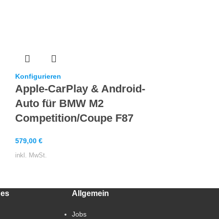
Konfigurieren
Apple-CarP
Auto für 
Konfigurieren
Apple-CarPlay & Android-
F13
Auto für BMW M2
579,00
€
Competition/Coupe F87
inkl. MwSt.
579,00
€
inkl. MwSt.
hes
Allgemein
Jobs