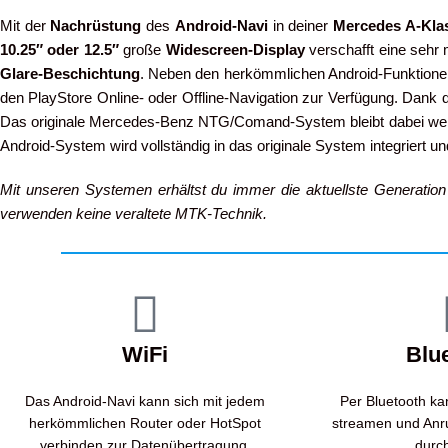
Mit der
Nachrüstung
des
Android-Navi
in deiner
Mercedes A-Kla
10.25″ oder 12.5″
große
Widescreen-Display
verschafft eine sehr 
Glare-Beschichtung
. Neben den herkömmlichen Android-Funktionen
den PlayStore Online- oder Offline-Navigation zur Verfügung. Dank
Das originale Mercedes-Benz NTG/Comand-System bleibt dabei wei
Android-System wird vollständig in das originale System integriert u
Mit unseren Systemen erhältst du immer die aktuellste Generatio
verwenden keine veraltete MTK-Technik.
WiFi
Blu
Das Android-Navi kann sich mit jedem
Per Bluetooth ka
herkömmlichen Router oder HotSpot
streamen und Anru
verbinden zur Datenübertragung.
durc