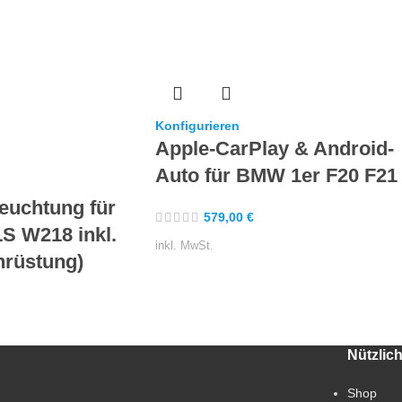
Konfigurieren
Apple-CarPlay & Android-
Auto für BMW 1er F20 F21
euchtung für
579,00
€
S W218 inkl.
inkl. MwSt.
hrüstung)
Nützlic
Shop