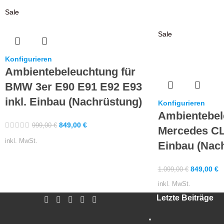
Sale
Sale
Konfigurieren
Ambientebeleuchtung für
BMW 3er E90 E91 E92 E93
inkl. Einbau (Nachrüstung)
Konfigurieren
Ambientebel
849,00
€
999,00
€
Mercedes CL
inkl. MwSt.
Einbau (Nac
849,00
€
1.099,00
€
inkl. MwSt.
Letzte Beiträge