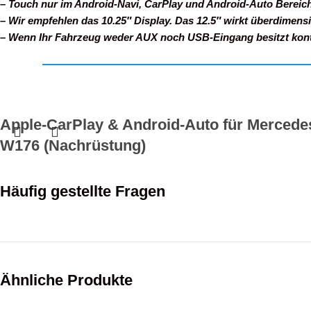
– Touch nur im Android-Navi, CarPlay und Android-Auto Bereich
– Wir empfehlen das 10.25″ Display. Das 12.5″ wirkt überdimensi
– Wenn Ihr Fahrzeug weder AUX noch USB-Eingang besitzt konta
Apple-CarPlay & Android-Auto für Mercede
W176 (Nachrüstung)
579,00
€
Häufig gestellte Fragen
Konfigurieren
inkl. MwSt.
Ähnliche Produkte