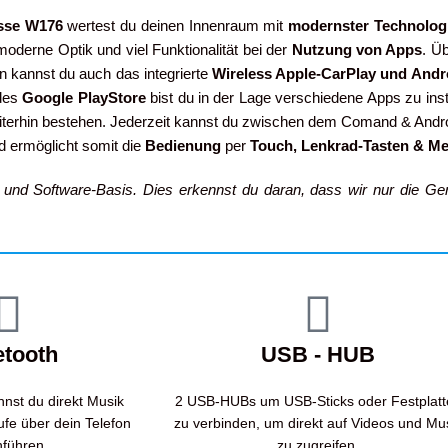
sse W176
wertest du deinen Innenraum mit
modernster Technolog
moderne Optik und viel Funktionalität bei der
Nutzung von Apps
. Ü
 kannst du auch das integrierte
Wireless Apple-CarPlay und And
 des
Google PlayStore
bist du in der Lage verschiedene Apps zu ins
terhin bestehen. Jederzeit kannst du zwischen dem Comand & Andr
nd ermöglicht somit die
Bedienung
per
Touch, Lenkrad-Tasten & Me
n und Software-Basis. Dies erkennst du daran, dass wir nur die G
etooth
USB - HUB
nnst du direkt Musik
2 USB-HUBs um USB-Sticks oder Festplatt
fe über dein Telefon
zu verbinden, um direkt auf Videos und Mu
hführen.
zu zugreifen.