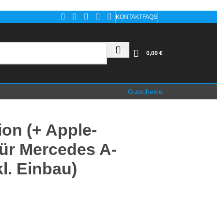
KONTAKT
FAQS
0,00
€
Gutscheine
on (+ Apple-
für Mercedes A-
l. Einbau)