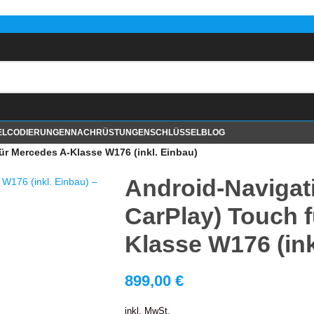
EL
CODIERUNGEN
NACHRÜSTUNGEN
SCHLÜSSEL
BLOG
ür Mercedes A-Klasse W176 (inkl. Einbau)
Android-Navigati
CarPlay) Touch 
Klasse W176 (ink
899,00
€
inkl. MwSt.