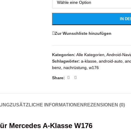
IN D
Zur Wunschliste hinzufügen
Kategorien:
Alle Kategorien
,
Android-Navi
Schlagwörter:
a-klasse
,
android-auto
,
and
benz
,
nachrüstung
,
w176
Share:
UNG
ZUSÄTZLICHE INFORMATIONEN
REZENSIONEN (0)
 für Mercedes A-Klasse W176