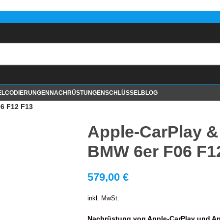
EL
CODIERUNGEN
NACHRÜSTUNGEN
SCHLÜSSEL
BLOG
06 F12 F13
Apple-CarPlay &
BMW 6er F06 F1
579,00
€
inkl. MwSt.
Nachrüstung von Apple-CarPlay und An