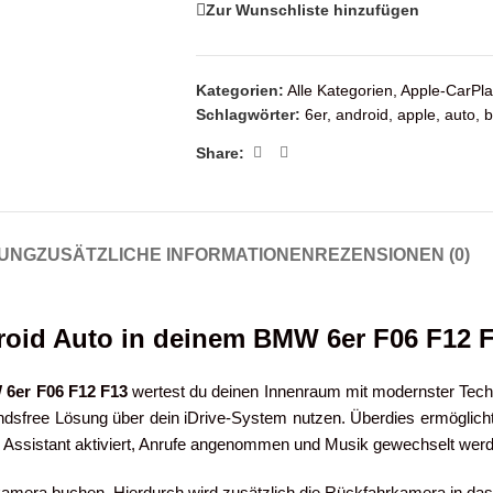
Zur Wunschliste hinzufügen
Kategorien:
Alle Kategorien
,
Apple-CarPla
Schlagwörter:
6er
,
android
,
apple
,
auto
,
Share:
UNG
ZUSÄTZLICHE INFORMATIONEN
REZENSIONEN (0)
roid Auto in deinem BMW 6er F06 F12 
6er F06 F12 F13
wertest du deinen Innenraum mit modernster Techn
dsfree Lösung über dein iDrive-System nutzen. Überdies ermöglicht 
le Assistant aktiviert, Anrufe angenommen und Musik gewechselt wer
amera buchen. Hierdurch wird zusätzlich die Rückfahrkamera in das 