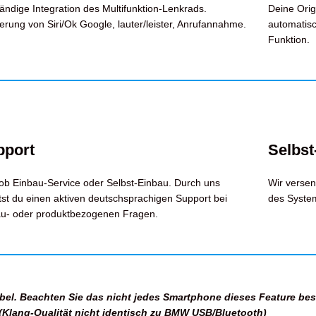
tändige Integration des Multifunktion-Lenkrads.
Deine Orig
ierung von Siri/Ok Google, lauter/leister, Anrufannahme.
automatisc
Funktion.
pport
Selbst
ob Einbau-Service oder Selbst-Einbau. Durch uns
Wir versen
tst du einen aktiven deutschsprachigen Support bei
des Syste
au- oder produktbezogenen Fragen.
el. Beachten Sie das nicht jedes Smartphone dieses Feature besi
Klang-Qualität nicht identisch zu BMW USB/Bluetooth)