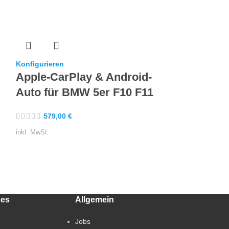
Konfigurieren
Konfigurieren
Apple-CarPlay & Android-
Apple-CarP
Auto für BMW 5er F10 F11
Auto für 
579,00
€
579,00
€
inkl. MwSt.
inkl. MwSt.
hes
Allgemein
Jobs