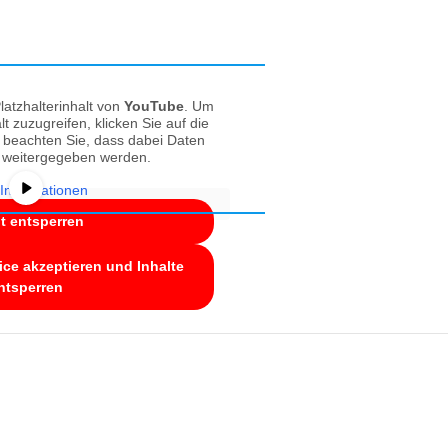
latzhalterinhalt von
YouTube
. Um
lt zuzugreifen, klicken Sie auf die
e beachten Sie, dass dabei Daten
r weitergegeben werden.
Informationen
lt entsperren
ice akzeptieren und Inhalte
ntsperren