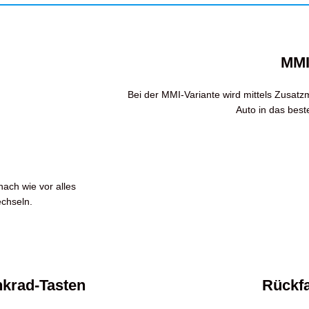
MMI
Bei der MMI-Variante wird mittels Zusatz
Auto in das best
ach wie vor alles
echseln.
krad-Tasten
Rückf