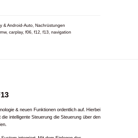
y & Android-Auto
,
Nachrüstungen
bmw
,
carplay
,
f06
,
f12
,
f13
,
navigation
F13
ologie & neuen Funktionen ordentlich auf. Hierbei
die intelligente Steuerung die Steuerung über den
den.
System integriert. Mit dem Einlegen des