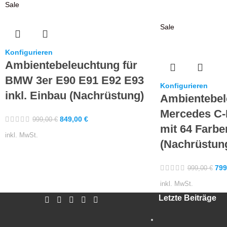
Sale
Sale
Konfigurieren
Ambientebeleuchtung für
BMW 3er E90 E91 E92 E93
Konfigurieren
inkl. Einbau (Nachrüstung)
Ambientebel
Mercedes C-
849,00
€
999,00
€
mit 64 Farbe
inkl. MwSt.
(Nachrüstun
799
999,00
€
inkl. MwSt.
Letzte Beiträge