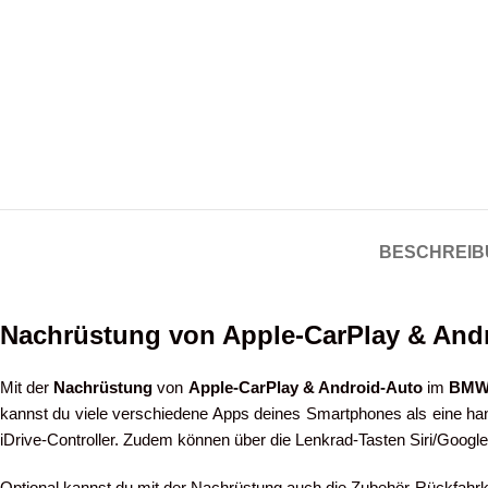
BESCHREIB
Nachrüstung von Apple-CarPlay & And
Mit der
Nachrüstung
von
Apple-CarPlay & Android-Auto
im
BMW 
kannst du viele verschiedene Apps deines Smartphones als eine han
iDrive-Controller. Zudem können über die Lenkrad-Tasten Siri/Goog
Optional kannst du mit der Nachrüstung auch die Zubehör-Rückfahrk