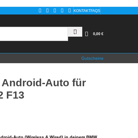
KONTAKT
FAQS
0,00
€
Gutscheine
 Android-Auto für
2 F13
droid-Auto (Wireless & Wired) in deinem BMW