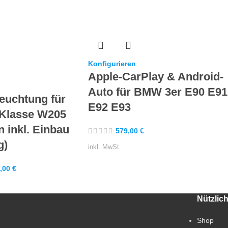
Konfigurieren
Apple-CarPlay & Android-
Auto für BMW 3er E90 E91
euchtung für
E92 E93
Klasse W205
n inkl. Einbau
579,00
€
g)
inkl. MwSt.
,00
€
Nützlic
Shop