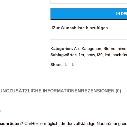
IN D
Zur Wunschliste hinzufügen
Kategorien:
Alle Kategorien
,
Sternenhimm
Schlagwörter:
1er
,
bmw
,
f30
,
led
,
nachrüs
Share:
UNG
ZUSÄTZLICHE INFORMATIONEN
REZENSIONEN (0)
0
nachrüsten
? CarHex ermöglicht dir die vollständige Nachrüstung die