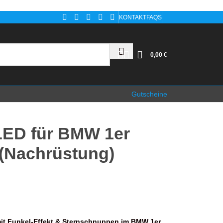
KONTAKT
FAQS
0,00
€
Gutscheine
LED für BMW 1er
 (Nachrüstung)
it Funkel-Effekt & Sternschnuppen im BMW 1er