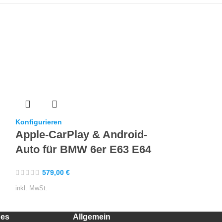
Konfigurieren
Apple-CarP
Konfigurieren
Auto für 
Apple-CarPlay & Android-
F13
Auto für BMW 6er E63 E64
579,00
€
579,00
€
inkl. MwSt.
inkl. MwSt.
hes
Allgemein