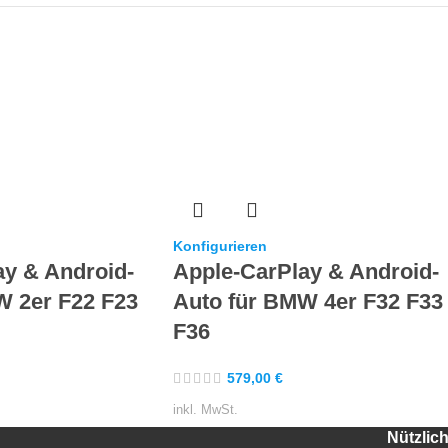
Konfigurieren
ay & Android-
Apple-CarPlay & Android-
W 2er F22 F23
Auto für BMW 4er F32 F33
F36
579,00
€
inkl. MwSt.
Nützlic