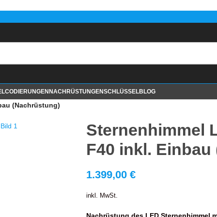
EL
CODIERUNGEN
NACHRÜSTUNGEN
SCHLÜSSEL
BLOG
bau (Nachrüstung)
Sternenhimmel 
F40 inkl. Einbau
1.399,00
€
inkl. MwSt.
Nachrüstung des LED Sternenhimmel m