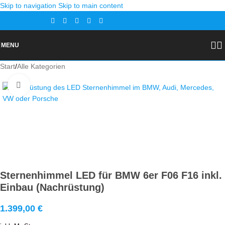
Skip to navigation
Skip to main content
Gutscheine
Kontakt
MENU
Start
/
Alle Kategorien
Zoom
Sternenhimmel LED für BMW 6er F06 F16 inkl.
Einbau (Nachrüstung)
1.399,00
€