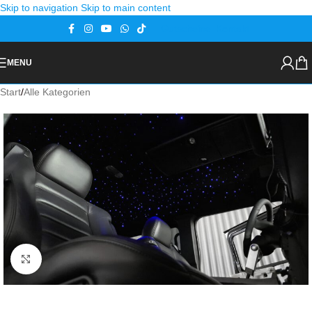
Skip to navigation
Skip to main content
Gutscheine
Kontakt
MENU
Start
/
Alle Kategorien
Zoom