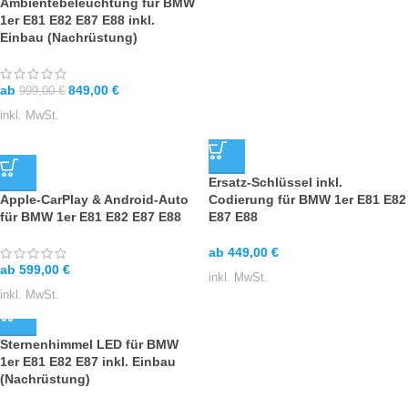
Ambientebeleuchtung für BMW
1er E81 E82 E87 E88 inkl.
Einbau (Nachrüstung)
ab
849,00
€
999,00
€
inkl. MwSt.
Ersatz-Schlüssel inkl.
Apple-CarPlay & Android-Auto
Codierung für BMW 1er E81 E82
für BMW 1er E81 E82 E87 E88
E87 E88
ab
449,00
€
ab
599,00
€
inkl. MwSt.
inkl. MwSt.
Sternenhimmel LED für BMW
1er E81 E82 E87 inkl. Einbau
(Nachrüstung)