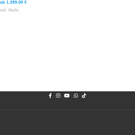
ab
1.399,00
€
inkl. MwSt.