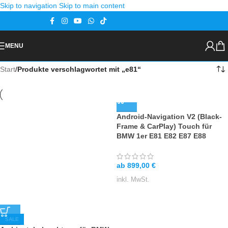
Skip to navigation
Skip to main content
Gutscheine
Kontakt
MENU
Start
/
Produkte verschlagwortet mit „e81“
Android-Navigation V2 (Black-
Frame & CarPlay) Touch für
BMW 1er E81 E82 E87 E88
ab
899,00
€
inkl. MwSt.
SALE