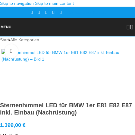
Skip to navigation
Skip to main content
Gutscheine
Kontakt
MENU
Start
/
Alle Kategorien
Zoom
Sternenhimmel LED für BMW 1er E81 E82 E87
inkl. Einbau (Nachrüstung)
1.399,00
€