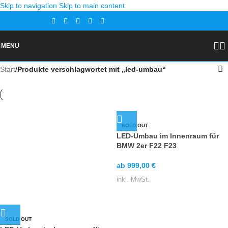
Skip to navigation
Skip to main content
Gutscheine
Kontakt
MENU
Start
/
Produkte verschlagwortet mit „led-umbau“
SOLD OUT
LED-Umbau im Innenraum für
BMW 2er F22 F23
ab
999,00
€
inkl. MwSt.
SOLD OUT