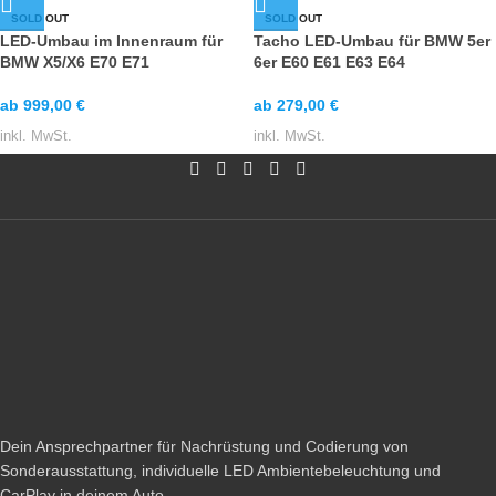
SOLD OUT
SOLD OUT
LED-Umbau im Innenraum für
Tacho LED-Umbau für BMW 5er
BMW X5/X6 E70 E71
6er E60 E61 E63 E64
ab
999,00
€
ab
279,00
€
inkl. MwSt.
inkl. MwSt.
Dein Ansprechpartner für Nachrüstung und Codierung von
Sonderausstattung, individuelle LED Ambientebeleuchtung und
CarPlay in deinem Auto.