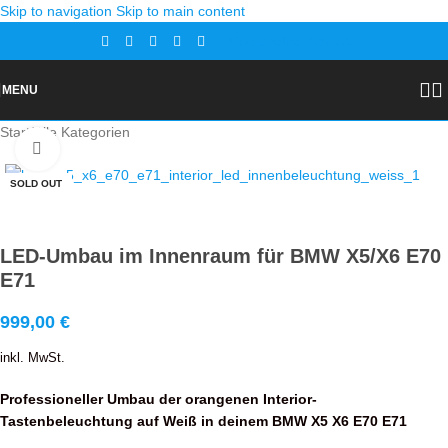
Skip to navigation
Skip to main content
Gutscheine
Kontakt
MENU
Start
/
Alle Kategorien
Zoom
SOLD OUT
LED-Umbau im Innenraum für BMW X5/X6 E70
E71
999,00
€
inkl. MwSt.
Professioneller Umbau der orangenen Interior-
Tastenbeleuchtung auf Weiß in deinem BMW X5 X6 E70 E71