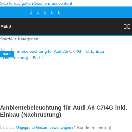
Skip to navigation
Skip to main content
Gutscheine
Kontakt
MENU
Start
/
Alle Kategorien
Zoom
SALE
Ambientebeleuchtung für Audi A6 C7/4G inkl.
Einbau (Nachrüstung)
(
1
Kundenrezension)
Ungeprüfte Gesamtbewertungen