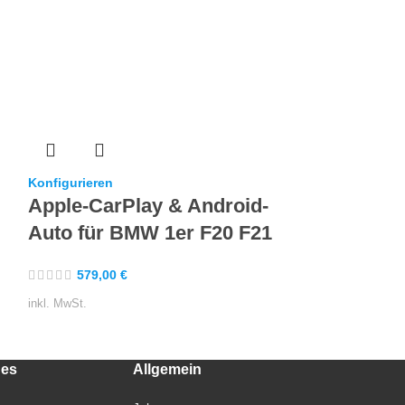
Konfigurieren
Konfigurieren
Apple-CarPlay & Android-
Apple-CarP
Auto für BMW 1er F20 F21
Auto für 
F36
579,00
€
579,00
€
inkl. MwSt.
inkl. MwSt.
hes
Allgemein