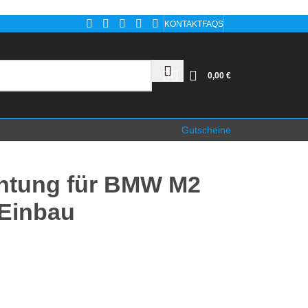
KONTAKT
FAQS
0,00
€
Gutscheine
htung für BMW M2
 Einbau