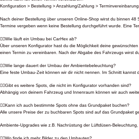
Konfiguration > Bestellung > Anzahlung/Zahlung > Terminvereinbarung
Nach deiner Bestellung über unseren Online-Shop wirst du binnen 48 S
Termine vergeben wenn keine Bestellung durchgeführt wurde. Eine Term
Wie läuft ein Umbau bei CarHex ab?
Über unseren Konfigurator hast du die Möglichkeit deine gewünschten S
einen Termin zu vereinbaren. Nach der Abgabe des Fahrzeugs wirst du
Wie lange dauert der Umbau der Ambientebeleuchtung?
Eine feste Umbau-Zeit können wir dir nicht nennen. Im Schnitt kanns
Gibt es weitere Spots, die nicht im Konfigurator vorhanden sind?
Abhängig von deinem Fahrzeug und Innenraum können wir auch weitere 
Kann ich auch bestimmte Spots ohne das Grundpaket buchen?
Alle unsere Preise der zu buchbaren Spots sind auf das Grundpaket 
Ambiente-Upgrades wie z.B. Nachrüstung der Lüftdüsen-Beleuchtung,
Wo finde ich mehr Bilder zu den Umbauten?