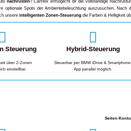
uto
nachrüsten
? CarHex ermöglicht dir die vollständige Nachrüst
ere optionale Spots der Ambientebeleuchtung auszusuchen. Nach d
rch unsere
intelligenten Zonen-Steuerung
die Farben & Helligkeit ü
en Steuerung
Hybrid-Steuerung
keit über 2-Zonen
Steuerbar per BMW iDrive & Smartphone
ich einstellbar.
App parallel möglich.
Seiten-
Kontu