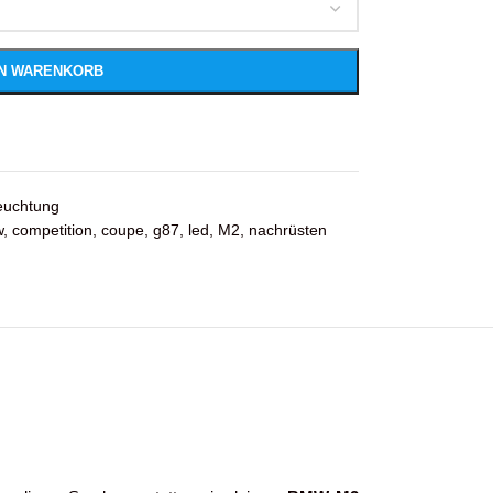
EN WARENKORB
euchtung
w
,
competition
,
coupe
,
g87
,
led
,
M2
,
nachrüsten