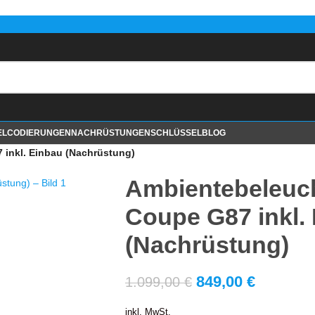
EL
CODIERUNGEN
NACHRÜSTUNGEN
SCHLÜSSEL
BLOG
inkl. Einbau (Nachrüstung)
Ambientebeleuc
Coupe G87 inkl.
(Nachrüstung)
849,00
€
1.099,00
€
inkl. MwSt.