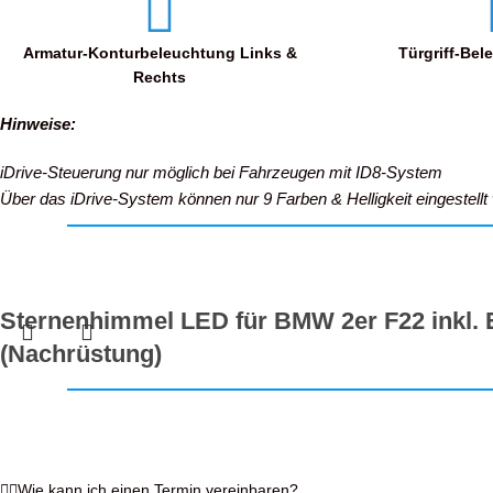
Armatur-Konturbeleuchtung Links &
Türgriff-Be
Rechts
Hinweise:
iDrive-Steuerung nur möglich bei Fahrzeugen mit ID8-System
Über das iDrive-System können nur 9 Farben & Helligkeit eingestel
Sternenhimmel LED für BMW 2er F22 inkl. 
(Nachrüstung)
1.399,00
€
Konfigurieren
inkl. MwSt.
Wie kann ich einen Termin vereinbaren?