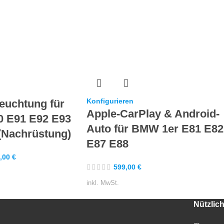
Konfigurieren
euchtung für
Apple-CarPlay & Android-
 E91 E92 E93
Auto für BMW 1er E81 E82
 (Nachrüstung)
E87 E88
,00
€
599,00
€
inkl. MwSt.
Nützlic