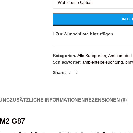
IN D
Zur Wunschliste hinzufügen
Kategorien:
Alle Kategorien
,
Ambientebel
Schlagwörter:
ambientebeleuchtung
,
bm
Share:
UNG
ZUSÄTZLICHE INFORMATIONEN
REZENSIONEN (0)
 M2 G87