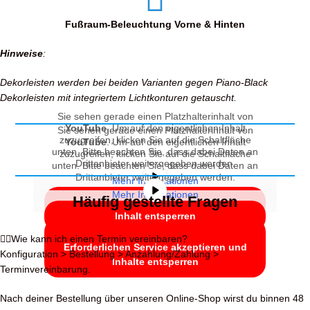
Fußraum-Beleuchtung Vorne & Hinten
Hinweise
:
Dekorleisten werden bei beiden Varianten gegen Piano-Black
Dekorleisten mit integriertem Lichtkonturen getauscht.
Sie sehen gerade einen Platzhalterinhalt von
YouTube
. Um auf den eigentlichen Inhalt
Sie sehen gerade einen Platzhalterinhalt von
zuzugreifen, klicken Sie auf die Schaltfläche
YouTube
. Um auf den eigentlichen Inhalt
unten. Bitte beachten Sie, dass dabei Daten an
zuzugreifen, klicken Sie auf die Schaltfläche
Drittanbieter weitergegeben werden.
unten. Bitte beachten Sie, dass dabei Daten an
Drittanbieter weitergegeben werden.
Mehr Informationen
Mehr Informationen
Häufig gestellte Fragen
Inhalt entsperren
Inhalt entsperren
Erforderlichen Service akzeptieren und
Wie kann ich einen Termin vereinbaren?
Erforderlichen Service akzeptieren und
Inhalte entsperren
Konfiguration > Bestellung > Anzahlung/Zahlung >
Inhalte entsperren
Terminvereinbarung.
Nach deiner Bestellung über unseren Online-Shop wirst du binnen 48