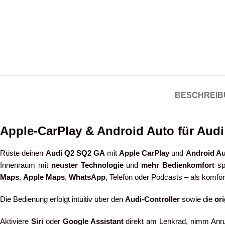
BESCHREIB
Apple-CarPlay & Android Auto für Aud
Rüste deinen
Audi Q2 SQ2 GA
mit
Apple CarPlay
und
Android A
Innenraum mit
neuster Technologie
und
mehr Bedienkomfort
spü
Maps
,
Apple Maps
,
WhatsApp
, Telefon oder Podcasts – als komfo
Die Bedienung erfolgt intuitiv über den
Audi-Controller
sowie die
or
Aktiviere
Siri
oder
Google Assistant
direkt am Lenkrad, nimm Anruf