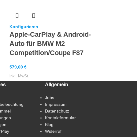
Konfigurieren
Apple-CarP
Auto für 
Konfigurieren
Apple-CarPlay & Android-
F13
Auto für BMW M2
579,00
€
Competition/Coupe F87
inkl. MwSt.
579,00
€
inkl. MwSt.
hes
Allgemein
Jobs
beleuchtung
Impressum
immel
Datenschutz
ungen
Kontaktformular
gen
Blog
rPlay
Widerruf