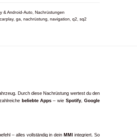
y & Android-Auto
,
Nachrüstungen
carplay
,
ga
,
nachrüstung
,
navigation
,
q2
,
sq2
Fahrzeug. Durch diese Nachrüstung wertest du den
 zahlreiche
beliebte Apps
– wie
Spotify
,
Google
ehl – alles vollständig in dein
MMI
integriert. So