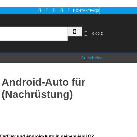
KONTAKT
FAQS
0,00
€
Gutscheine
 Android-Auto für
 (Nachrüstung)
-CarPlay und Android-Auto in deinem Audi Q2