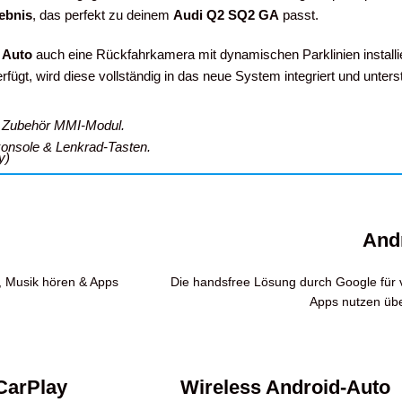
lebnis
, das perfekt zu deinem
Audi Q2 SQ2 GA
passt.
 Auto
auch eine Rückfahrkamera mit dynamischen Parklinien installi
rfügt, wird diese vollständig in das neue System integriert und unter
in Zubehör MMI-Modul.
lkonsole & Lenkrad-Tasten.
y)
And
n, Musik hören & Apps
Die handsfree Lösung durch Google für v
Apps nutzen übe
CarPlay
Wireless Android-Auto