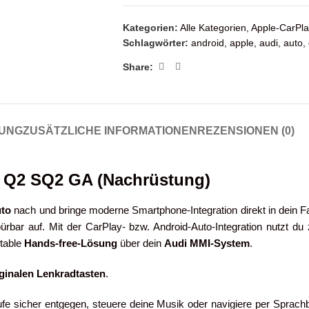
Kategorien:
Alle Kategorien
,
Apple-CarPla
Schlagwörter:
android
,
apple
,
audi
,
auto
,
Share:
UNG
ZUSÄTZLICHE INFORMATIONEN
REZENSIONEN (0)
i Q2 SQ2 GA (Nachrüstung)
uto
nach und bringe moderne Smartphone-Integration direkt in dein 
rbar auf. Mit der CarPlay- bzw. Android-Auto-Integration nutzt du
rtable
Hands-free-Lösung
über dein
Audi MMI-System
.
iginalen Lenkradtasten
.
e sicher entgegen, steuere deine Musik oder navigiere per Sprachbef