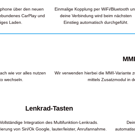
tphone über den neuen
Einmalige Kopplung per WiFi/Bluetooth u
ebundenes CarPlay und
deine Verbindung wird beim nächsten
tiges Laden.
Einstieg automatisch durchgefüht.
MMI
ach wie vor alles nutzen
Wir verwenden hierbei die MMI-Variante z
to wechseln.
mittels Zusatzmodul in d
Lenkrad-Tasten
Vollständige Integration des Multifunktion-Lenkrads.
Dein
vierung von Siri/Ok Google, lauter/leister, Anrufannahme.
automatis