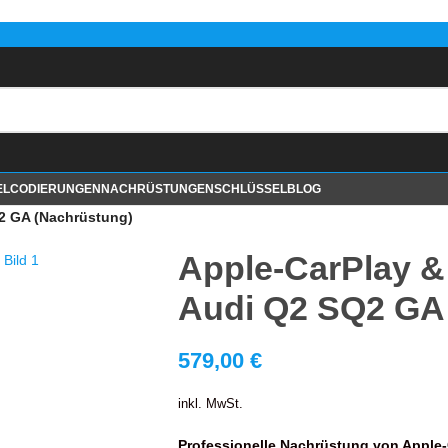
EL
CODIERUNGEN
NACHRÜSTUNGEN
SCHLÜSSEL
BLOG
Q2 GA (Nachrüstung)
Apple-CarPlay &
Audi Q2 SQ2 GA
579,00
€
inkl. MwSt.
Professionelle Nachrüstung von Apple