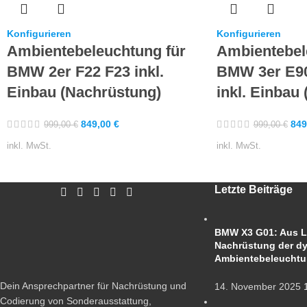
Konfigurieren
Konfigurieren
Ambientebeleuchtung für
Ambientebel
BMW 2er F22 F23 inkl.
BMW 3er E90
Einbau (Nachrüstung)
inkl. Einbau
849,00
€
849
999,00
€
999,00
€
inkl. MwSt.
inkl. MwSt.
Letzte Beiträge
BMW X3 G01: Aus L
Nachrüstung der d
Ambientebeleucht
Dein Ansprechpartner für Nachrüstung und
14. November 2025
Codierung von Sonderausstattung,