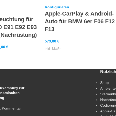
Konfigurieren
Apple-CarPlay & Android-
euchtung für
Auto für BMW 6er F06 F12
 E91 E92 E93
F13
 (Nachrüstung)
579,00
€
,00
€
inkl. MwSt.
Nützlic
Shop
uxemburg zur
Ambiente
ynamischen
Sternenh
ung
Nachrüst
Codierun
1 Kommentar
Apple-Ca