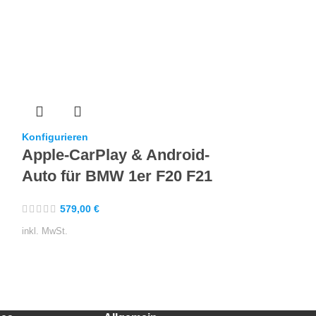
Konfigurieren
Konfigurieren
Apple-CarPlay & Android-
Apple-CarP
Auto für BMW 1er F20 F21
Auto für 
579,00
€
579,00
€
inkl. MwSt.
inkl. MwSt.