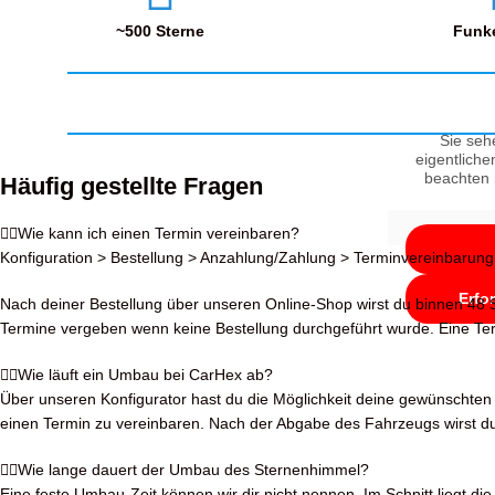
~500 Sterne
Funke
Sie seh
eigentliche
beachten 
Häufig gestellte Fragen
Wie kann ich einen Termin vereinbaren?
Konfiguration > Bestellung > Anzahlung/Zahlung > Terminvereinbarung
Erfo
Nach deiner Bestellung über unseren Online-Shop wirst du binnen 48 S
Termine vergeben wenn keine Bestellung durchgeführt wurde. Eine Term
Wie läuft ein Umbau bei CarHex ab?
Über unseren Konfigurator hast du die Möglichkeit deine gewünschten S
einen Termin zu vereinbaren. Nach der Abgabe des Fahrzeugs wirst du
Wie lange dauert der Umbau des Sternenhimmel?
Eine feste Umbau-Zeit können wir dir nicht nennen. Im Schnitt liegt 