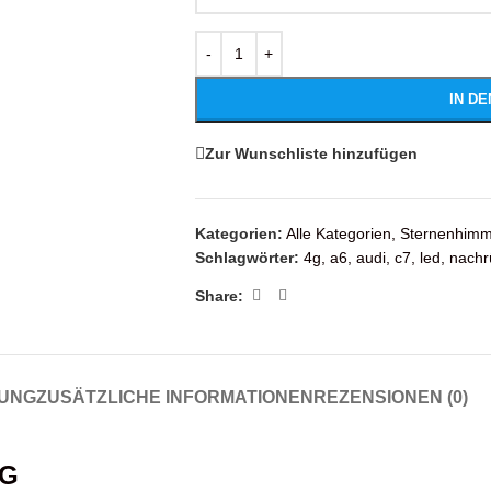
IN D
Zur Wunschliste hinzufügen
Kategorien:
Alle Kategorien
,
Sternenhimm
Schlagwörter:
4g
,
a6
,
audi
,
c7
,
led
,
nachr
Share:
UNG
ZUSÄTZLICHE INFORMATIONEN
REZENSIONEN (0)
4G