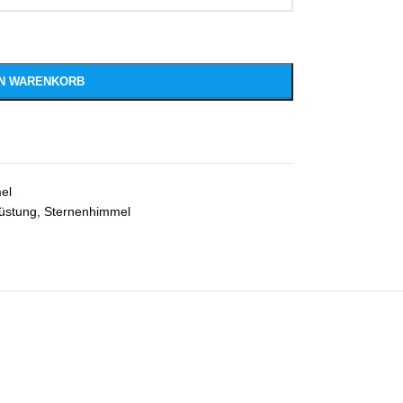
EN WARENKORB
el
üstung
,
Sternenhimmel