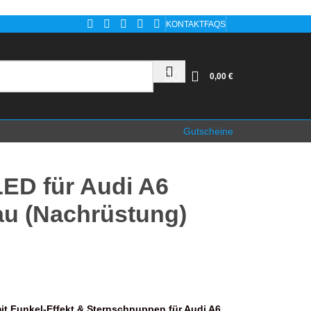
KONTAKT
FAQS
0,00
€
Gutscheine
ED für Audi A6
au (Nachrüstung)
t Funkel-Effekt & Sternschnuppen für Audi A6