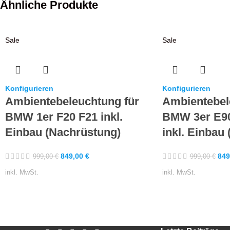
Ähnliche Produkte
Sale
Sale
Konfigurieren
Konfigurieren
Ambientebeleuchtung für
Ambientebel
BMW 1er F20 F21 inkl.
BMW 3er E90
Einbau (Nachrüstung)
inkl. Einbau
849,00
€
849
999,00
€
999,00
€
inkl. MwSt.
inkl. MwSt.