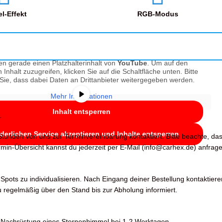
l-Effekt
RGB-Modus
en gerade einen Platzhalterinhalt von
YouTube
. Um auf den
n Inhalt zuzugreifen, klicken Sie auf die Schaltfläche unten. Bitte
Sie, dass dabei Daten an Drittanbieter weitergegeben werden.
Mehr Informationen
Inhalt entsperren
.
rderlichen Service akzeptieren und Inhalte entsperren
tunden von uns zur Terminvereinbarung kontaktiert. Bitte beachte, da
in-Übersicht kannst du jederzeit per E-Mail (info@carhex.de) anfrage
pots zu individualisieren. Nach Eingang deiner Bestellung kontaktiere
 regelmäßig über den Stand bis zur Abholung informiert.
die Nachrüstung eines Sternenhimmel bei 1-2 Werktagen.