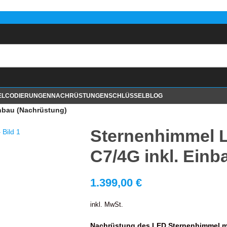
EL
CODIERUNGEN
NACHRÜSTUNGEN
SCHLÜSSEL
BLOG
inbau (Nachrüstung)
Sternenhimmel L
C7/4G inkl. Einb
1.399,00
€
inkl. MwSt.
Nachrüstung des LED Sternenhimmel mi