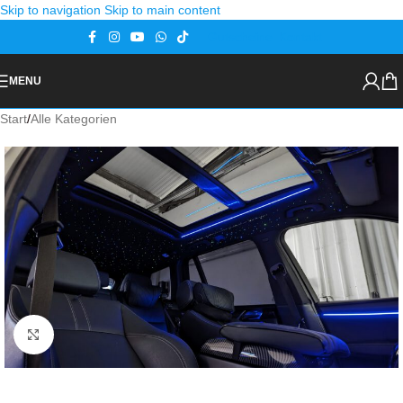
Skip to navigation
Skip to main content
Gutscheine
Kontakt
MENU
Start
/
Alle Kategorien
Zoom