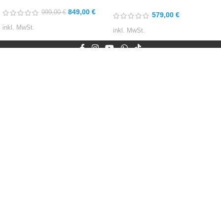
849,00
€
999,00
€
579,00
€
inkl. MwSt.
inkl. MwSt.
Dein Ansprechpartner für Nachrüstung und Codierung von
Sonderausstattung, individuelle LED Ambientebeleuchtung und
CarPlay in deinem Auto.
Lehlestraße 15, 73035 Göppingen
Tel: (+49) 0162 527 63 61
Mail: info@carhex.de