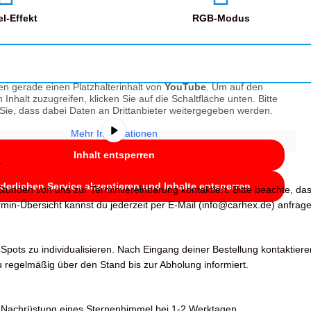
l-Effekt
RGB-Modus
en gerade einen Platzhalterinhalt von
YouTube
. Um auf den
n Inhalt zuzugreifen, klicken Sie auf die Schaltfläche unten. Bitte
Sie, dass dabei Daten an Drittanbieter weitergegeben werden.
Mehr Informationen
Inhalt entsperren
.
rderlichen Service akzeptieren und Inhalte entsperren
tunden von uns zur Terminvereinbarung kontaktiert. Bitte beachte, da
in-Übersicht kannst du jederzeit per E-Mail (info@carhex.de) anfrage
pots zu individualisieren. Nach Eingang deiner Bestellung kontaktiere
 regelmäßig über den Stand bis zur Abholung informiert.
die Nachrüstung eines Sternenhimmel bei 1-2 Werktagen.