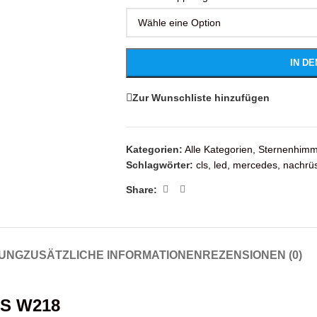
IN D
Zur Wunschliste hinzufügen
Kategorien:
Alle Kategorien
,
Sternenhimm
Schlagwörter:
cls
,
led
,
mercedes
,
nachrü
Share:
UNG
ZUSÄTZLICHE INFORMATIONEN
REZENSIONEN (0)
LS W218