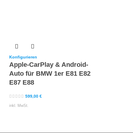
Konfigurieren
Konfigurieren
Apple-CarPlay & Android-
Apple-CarP
Auto für BMW 1er E81 E82
Auto für 
E87 E88
579,00
€
599,00
€
inkl. MwSt.
inkl. MwSt.