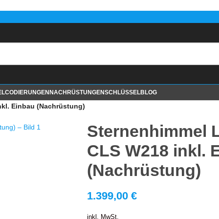
EL
CODIERUNGEN
NACHRÜSTUNGEN
SCHLÜSSEL
BLOG
kl. Einbau (Nachrüstung)
Sternenhimmel 
CLS W218 inkl. 
(Nachrüstung)
1.399,00
€
inkl. MwSt.