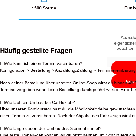
~500 Sterne
Funke
Sie seh
eigentliche
beachten 
Häufig gestellte Fragen
Wie kann ich einen Termin vereinbaren?
Konfiguration > Bestellung > Anzahlung/Zahlung > Terminvereinbarung
Erfo
Nach deiner Bestellung über unseren Online-Shop wirst du binnen 48 S
Termine vergeben wenn keine Bestellung durchgeführt wurde. Eine Term
Wie läuft ein Umbau bei CarHex ab?
Über unseren Konfigurator hast du die Möglichkeit deine gewünschten S
einen Termin zu vereinbaren. Nach der Abgabe des Fahrzeugs wirst du
Wie lange dauert der Umbau des Sternenhimmel?
Eine feste Umbau-Zeit können wir dir nicht nennen. Im Schnitt liegt 