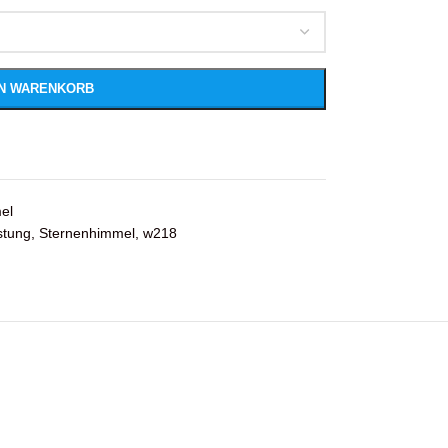
EN WARENKORB
el
stung
,
Sternenhimmel
,
w218