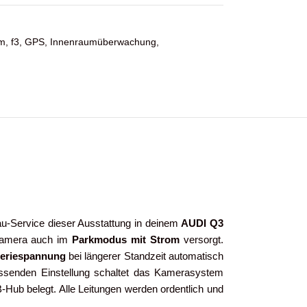
m
,
f3
,
GPS
,
Innenraumüberwachung
,
au-Service dieser Ausstattung in deinem
AUDI Q3
 Kamera auch im
Parkmodus mit Strom
versorgt.
teriespannung
bei längerer Standzeit automatisch
assenden Einstellung schaltet das Kamerasystem
-Hub belegt. Alle Leitungen werden ordentlich und