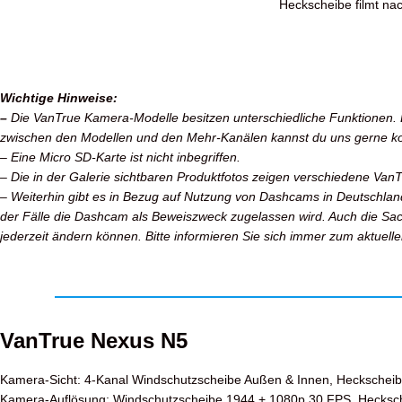
Heckscheibe filmt nac
Wichtige Hinweise:
–
Die VanTrue Kamera-Modelle besitzen unterschiedliche Funktionen. Bi
zwischen den Modellen und den Mehr-Kanälen kannst du uns gerne ko
– Eine Micro SD-Karte ist nicht inbegriffen.
– Die in der Galerie sichtbaren Produktfotos zeigen verschiedene Van
– Weiterhin gibt es in Bezug auf Nutzung von Dashcams in Deutschland k
der Fälle die Dashcam als Beweiszweck zugelassen wird. Auch die Sac
jederzeit ändern können. Bitte informieren Sie sich immer zum aktuel
VanTrue Nexus N5
Kamera-Sicht: 4-Kanal Windschutzscheibe Außen & Innen, Heckschei
Kamera-Auflösung: Windschutzscheibe 1944 + 1080p 30 FPS, Hecksc