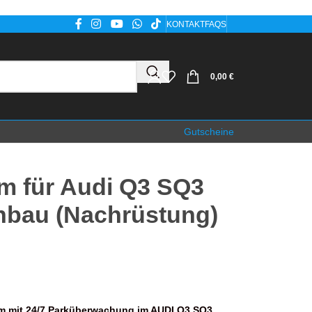
KONTAKT
FAQS
0,00
€
Gutscheine
m für Audi Q3 SQ3
inbau (Nachrüstung)
m mit 24/7 Parküberwachung im AUDI Q3 SQ3