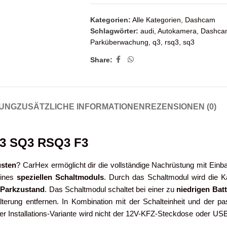
Kategorien:
Alle Kategorien
,
Dashcam
Schlagwörter:
audi
,
Autokamera
,
Dashca
Parküberwachung
,
q3
,
rsq3
,
sq3
Share:
UNG
ZUSÄTZLICHE INFORMATIONEN
REZENSIONEN (0)
Q3 SQ3 RSQ3 F3
üsten
? CarHex ermöglicht dir die vollständige Nachrüstung mit Einb
eines
speziellen Schaltmoduls
. Durch das Schaltmodul wird die
 Parkzustand
. Das Schaltmodul schaltet bei einer zu
niedrigen Bat
rung entfernen. In Kombination mit der Schalteinheit und der p
er Installations-Variante wird nicht der 12V-KFZ-Steckdose oder USB