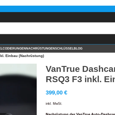
EL
CODIERUNGEN
NACHRÜSTUNGEN
SCHLÜSSEL
BLOG
kl. Einbau (Nachrüstung)
VanTrue Dashca
RSQ3 F3 inkl. E
399,00
€
inkl. MwSt.
Nachrüstung der VanTrue Auto-Dashca