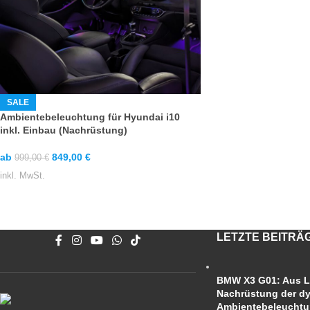
SALE
Ambientebeleuchtung für Hyundai i10
inkl. Einbau (Nachrüstung)
ab
849,00
€
999,00
€
inkl. MwSt.
LETZTE BEITRÄ
BMW X3 G01: Aus L
Nachrüstung der d
Ambientebeleucht