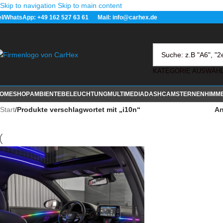
Skip to navigation
Skip to main content
el/WhatsApp: +49 162 527 63 61 Mail: info@carhex.de
OME
SHOP
AMBIENTEBELEUCHTUNG
MULTIMEDIA
DASHCAM
STERNENHIMM
Start
/
Produkte verschlagwortet mit „i10n“
An