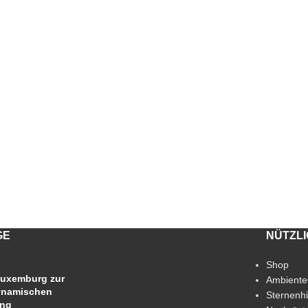
GE
NÜTZL
Shop
uxemburg zur
Ambiente
ynamischen
Sternenh
ung