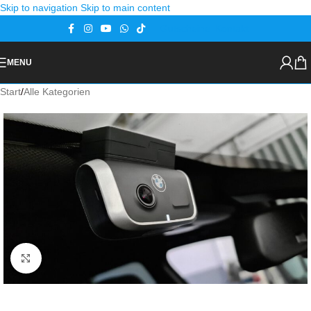
Skip to navigation
Skip to main content
Gutscheine
Kontakt
MENU
Start
/
Alle Kategorien
Zoom