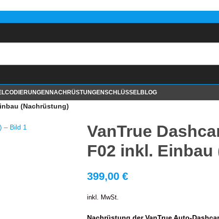
EL
CODIERUNGEN
NACHRÜSTUNGEN
SCHLÜSSEL
BLOG
Einbau (Nachrüstung)
VanTrue Dashca
F02 inkl. Einbau
399,00
€
inkl. MwSt.
Nachrüstung der VanTrue Auto-Dashca