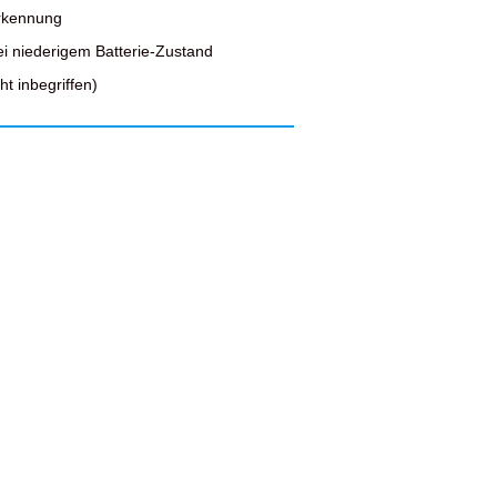
erkennung
ei niederigem Batterie-Zustand
t inbegriffen)