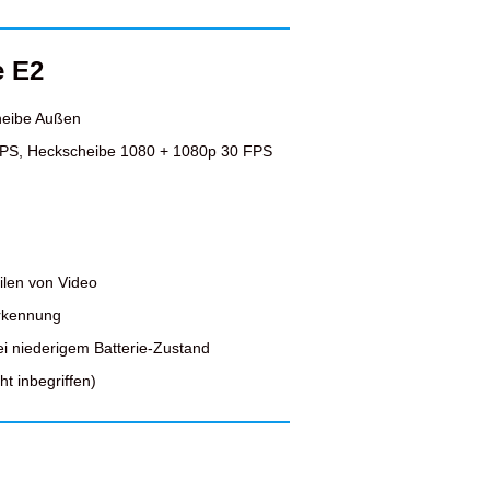
e E2
heibe Außen
FPS, Heckscheibe 1080 + 1080p 30 FPS
ilen von Video
erkennung
ei niederigem Batterie-Zustand
t inbegriffen)