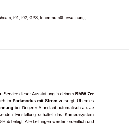
shcam
,
f01
,
f02
,
GPS
,
Innenraumüberwachung
,
au-Service dieser Ausstattung in deinem
BMW
7er
auch im
Parkmodus mit Strom
versorgt. Überdies
pannung
bei längerer Standzeit automatisch ab. Je
senden Einstellung schaltet das Kamerasystem
-Hub belegt. Alle Leitungen werden ordentlich und