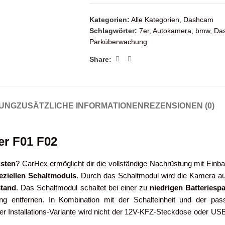
Kategorien:
Alle Kategorien
,
Dashcam
Schlagwörter:
7er
,
Autokamera
,
bmw
,
Da
Parküberwachung
Share:
UNG
ZUSÄTZLICHE INFORMATIONEN
REZENSIONEN (0)
r F01 F02
sten
? CarHex ermöglicht dir die vollständige Nachrüstung mit Einb
eziellen Schaltmoduls
. Durch das Schaltmodul wird die Kamera 
stand
. Das Schaltmodul schaltet bei einer zu
niedrigen Batteries
 entfernen. In Kombination mit der Schalteinheit und der pas
er Installations-Variante wird nicht der 12V-KFZ-Steckdose oder USB