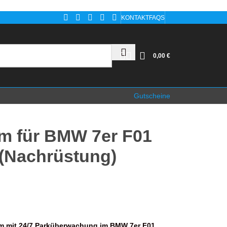
KONTAKT
FAQS
0,00
€
Gutscheine
m für BMW 7er F01
 (Nachrüstung)
m mit 24/7 Parküberwachung im BMW 7er F01