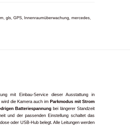
am
,
gls
,
GPS
,
Innenraumüberwachung
,
mercedes
,
tung mit Einbau-Service dieser Ausstattung in
l wird die Kamera auch im
Parkmodus mit Strom
edrigen Batteriespannung
bei längerer Standzeit
eit und der passenden Einstellung schaltet das
ckdose oder USB-Hub belegt. Alle Leitungen werden