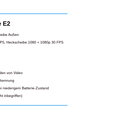
e E2
heibe Außen
FPS, Heckscheibe 1080 + 1080p 30 FPS
ilen von Video
erkennung
ei niederigem Batterie-Zustand
t inbegriffen)