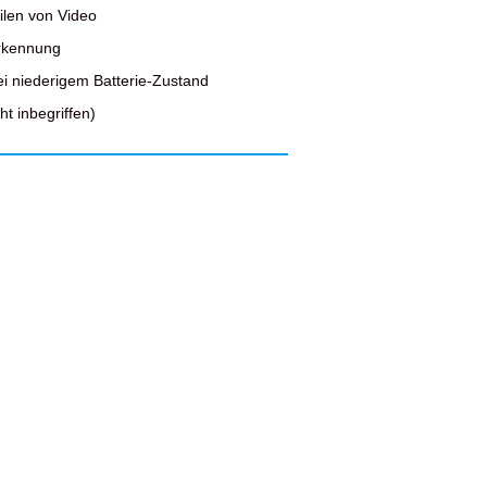
ilen von Video
erkennung
ei niederigem Batterie-Zustand
t inbegriffen)