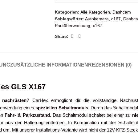
Kategorien:
Alle Kategorien
,
Dashcam
Schlagwörter:
Autokamera
,
c167
,
Dashc
Parküberwachung
,
x167
Share:
UNG
ZUSÄTZLICHE INFORMATIONEN
REZENSIONEN (0)
des GLS X167
o
nachrüsten
? CarHex ermöglicht dir die vollständige Nachrüs
 Verwendung eines
speziellen Schaltmoduls
. Durch das Schaltmodu
hen
Fahr- & Parkzustand
. Das Schaltmodul schaltet bei einer zu
ni
aus der Halterung entfernen. In Kombination mit der Schalteinh
 um. Mit unserer Installations-Variante wird nicht der 12V-KFZ-Ste