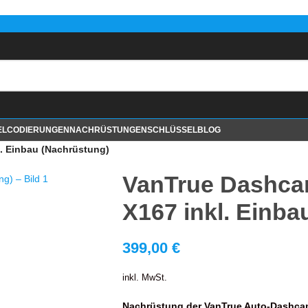
EL
CODIERUNGEN
NACHRÜSTUNGEN
SCHLÜSSEL
BLOG
. Einbau (Nachrüstung)
VanTrue Dashca
X167 inkl. Einba
399,00
€
inkl. MwSt.
Nachrüstung der VanTrue Auto-Dashca