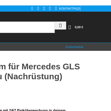
KONTAKT
FAQS
0,00
€
Gutscheine
m für Mercedes GLS
u (Nachrüstung)
m mit 24/7 Parküberwachung in deinem